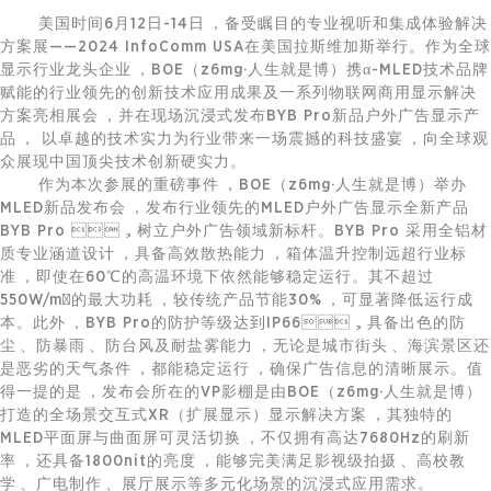
美国时间6月12日-14日，备受瞩目的专业视听和集成体验解决
方案展——2024 InfoComm USA在美国拉斯维加斯举行。作为全球
显示行业龙头企业，BOE（z6mg·人生就是博）携α-MLED技术品牌
赋能的行业领先的创新技术应用成果及一系列
物联网
商用显示解决
方案亮相展会，并在现场沉浸式发布BYB Pro新品户外广告显示产
品， 以卓越的技术实力为行业带来一场震撼的科技盛宴，向全球观
众展现中国顶尖技术创新硬实力。
作为本次参展的重磅事件，BOE（z6mg·人生就是博）举办
MLED新品发布会，发布行业领先的MLED户外广告显示全新产品
BYB Pro ，树立户外广告领域新标杆。BYB Pro 采用全铝材
质专业涵道设计，具备高效散热能力，箱体温升控制远超行业标
准，即使在60℃的高温环境下依然能够稳定运行。其不超过
550W/m²的最大功耗，较传统产品节能30%，可显著降低运行成
本。此外，BYB Pro的防护等级达到IP66，具备出色的防
尘、防暴雨、防台风及耐盐雾能力，无论是城市街头、海滨景区还
是恶劣的天气条件，都能稳定运行，确保广告信息的清晰展示。值
得一提的是，发布会所在的VP影棚是由BOE（z6mg·人生就是博）
打造的全场景交互式XR（扩展显示）显示解决方案，其独特的
MLED平面屏与曲面屏可灵活切换，不仅拥有高达7680Hz的刷新
率，还具备1800nit的亮度，能够完美满足影视级拍摄、高校教
学、广电制作、展厅展示等多元化场景的沉浸式应用需求。